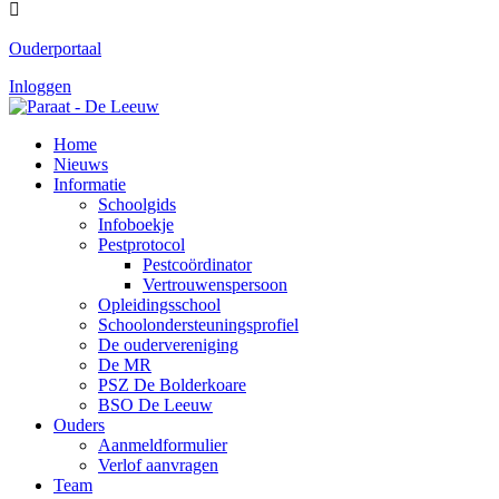

Ouderportaal
Inloggen
Home
Nieuws
Informatie
Schoolgids
Infoboekje
Pestprotocol
Pestcoördinator
Vertrouwenspersoon
Opleidingsschool
Schoolondersteuningsprofiel
De oudervereniging
De MR
PSZ De Bolderkoare
BSO De Leeuw
Ouders
Aanmeldformulier
Verlof aanvragen
Team