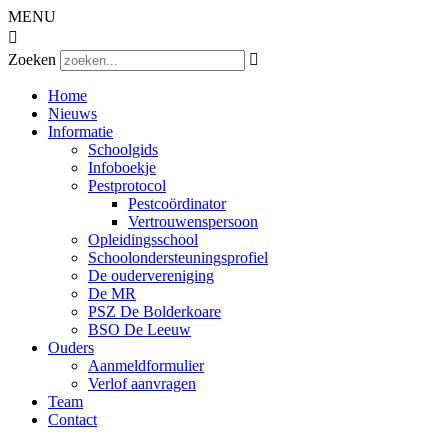
MENU

Zoeken

Home
Nieuws
Informatie
Schoolgids
Infoboekje
Pestprotocol
Pestcoördinator
Vertrouwenspersoon
Opleidingsschool
Schoolondersteuningsprofiel
De oudervereniging
De MR
PSZ De Bolderkoare
BSO De Leeuw
Ouders
Aanmeldformulier
Verlof aanvragen
Team
Contact