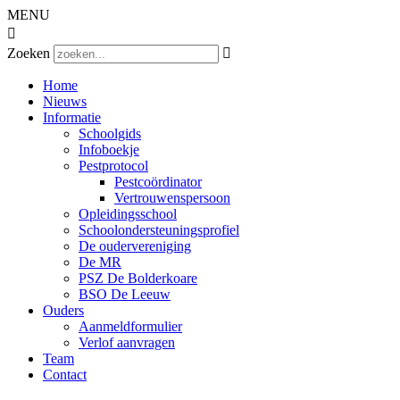
MENU

Zoeken

Home
Nieuws
Informatie
Schoolgids
Infoboekje
Pestprotocol
Pestcoördinator
Vertrouwenspersoon
Opleidingsschool
Schoolondersteuningsprofiel
De oudervereniging
De MR
PSZ De Bolderkoare
BSO De Leeuw
Ouders
Aanmeldformulier
Verlof aanvragen
Team
Contact