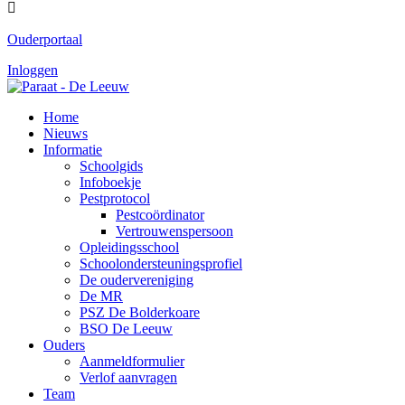

Ouderportaal
Inloggen
Home
Nieuws
Informatie
Schoolgids
Infoboekje
Pestprotocol
Pestcoördinator
Vertrouwenspersoon
Opleidingsschool
Schoolondersteuningsprofiel
De oudervereniging
De MR
PSZ De Bolderkoare
BSO De Leeuw
Ouders
Aanmeldformulier
Verlof aanvragen
Team