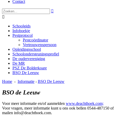
Contact


Schoolgids
Infoboekje
Pestprotocol
Pestcoördinator
Vertrouwenspersoon
Opleidingsschool
Schoolondersteuningsprofiel
De oudervereniging
De MR
PSZ De Bolderkoare
BSO De Leeuw
Home
-
Informatie
-
BSO De Leeuw
BSO de Leeuw
Voor meer informatie en/of aanmelden
www.deachthoek.com;
Voor vragen, meer informatie kunt u ons ook bellen 0544-487150 of
mailen info@deachthoek.com.