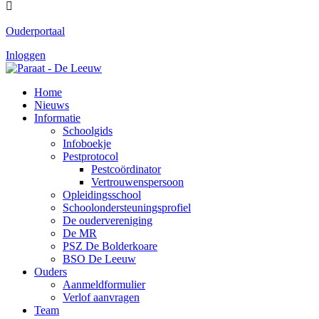

Ouderportaal
Inloggen
Home
Nieuws
Informatie
Schoolgids
Infoboekje
Pestprotocol
Pestcoördinator
Vertrouwenspersoon
Opleidingsschool
Schoolondersteuningsprofiel
De oudervereniging
De MR
PSZ De Bolderkoare
BSO De Leeuw
Ouders
Aanmeldformulier
Verlof aanvragen
Team