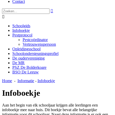
Contact


Schoolgids
Infoboekje
Pestprotocol
Pestcoördinator
Vertrouwenspersoon
Opleidingsschool
Schoolondersteuningsprofiel
De oudervereniging
De MR
PSZ De Bolderkoare
BSO De Leeuw
Home
-
Informatie
-
Infoboekje
Infoboekje
Aan het begin van elk schooljaar krijgen alle leerlingen een
infoboekje mee naar huis. Dit boekje bevat alle belangrijke
informatie voor dit schooljaar. Naast deze informatie is er ook een