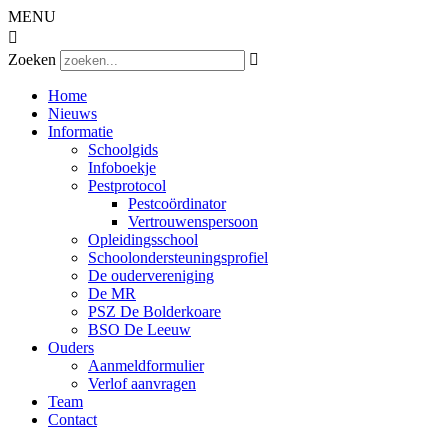
MENU

Zoeken

Home
Nieuws
Informatie
Schoolgids
Infoboekje
Pestprotocol
Pestcoördinator
Vertrouwenspersoon
Opleidingsschool
Schoolondersteuningsprofiel
De oudervereniging
De MR
PSZ De Bolderkoare
BSO De Leeuw
Ouders
Aanmeldformulier
Verlof aanvragen
Team
Contact