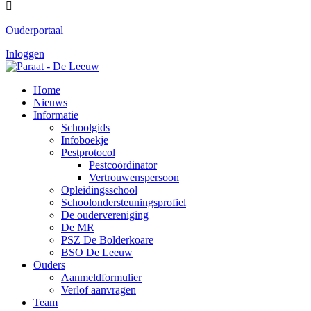

Ouderportaal
Inloggen
Home
Nieuws
Informatie
Schoolgids
Infoboekje
Pestprotocol
Pestcoördinator
Vertrouwenspersoon
Opleidingsschool
Schoolondersteuningsprofiel
De oudervereniging
De MR
PSZ De Bolderkoare
BSO De Leeuw
Ouders
Aanmeldformulier
Verlof aanvragen
Team