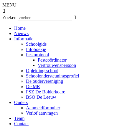
MENU

Zoeken

Home
Nieuws
Informatie
Schoolgids
Infoboekje
Pestprotocol
Pestcoördinator
Vertrouwenspersoon
Opleidingsschool
Schoolondersteuningsprofiel
De oudervereniging
De MR
PSZ De Bolderkoare
BSO De Leeuw
Ouders
Aanmeldformulier
Verlof aanvragen
Team
Contact