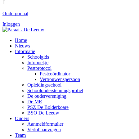

Ouderportaal
Inloggen
Home
Nieuws
Informatie
Schoolgids
Infoboekje
Pestprotocol
Pestcoördinator
Vertrouwenspersoon
Opleidingsschool
Schoolondersteuningsprofiel
De oudervereniging
De MR
PSZ De Bolderkoare
BSO De Leeuw
Ouders
Aanmeldformulier
Verlof aanvragen
Team