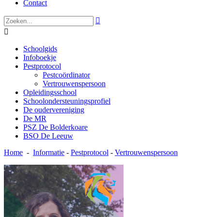
Contact


Schoolgids
Infoboekje
Pestprotocol
Pestcoördinator
Vertrouwenspersoon
Opleidingsschool
Schoolondersteuningsprofiel
De oudervereniging
De MR
PSZ De Bolderkoare
BSO De Leeuw
Home
-
Informatie
-
Pestprotocol
-
Vertrouwenspersoon