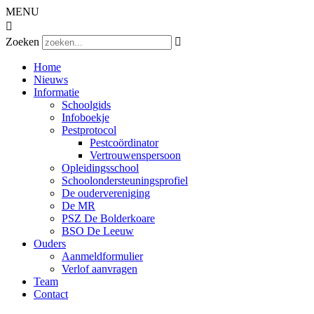
MENU

Zoeken

Home
Nieuws
Informatie
Schoolgids
Infoboekje
Pestprotocol
Pestcoördinator
Vertrouwenspersoon
Opleidingsschool
Schoolondersteuningsprofiel
De oudervereniging
De MR
PSZ De Bolderkoare
BSO De Leeuw
Ouders
Aanmeldformulier
Verlof aanvragen
Team
Contact